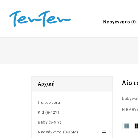
Νεογέννητο (0
Λίστ
Αρχική
babywal
Παπούτσια
Η BABYW
Kid (8-12Y)
Baby (3-9 Υ)
Νεογέννητο (0-36M)